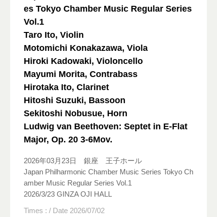
es Tokyo Chamber Music Regular Series
Vol.1
Taro Ito, Violin
Motomichi Konakazawa, Viola
Hiroki Kadowaki, Violoncello
Mayumi Morita, Contrabass
Hirotaka Ito, Clarinet
Hitoshi Suzuki, Bassoon
Sekitoshi Nobusue, Horn
Ludwig van Beethoven: Septet in E-Flat
Major, Op. 20 3-6Mov.
2026年03月23日 銀座 王子ホール
Japan Philharmonic Chamber Music Series Tokyo Ch
amber Music Regular Series Vol.1
2026/3/23 GINZA OJI HALL
Times : / Date 2026/07/02