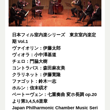
日本フィル室内楽シリーズ 東京室内楽定
期 Vol.1
ヴァイオリン：伊藤太郎
ヴィオラ：小中澤基道
チェロ：門脇大樹
コントラバス：森田麻友美
クラリネット：伊藤寛隆
ファゴット：鈴木一志
ホルン：信末碩才
ベートーヴェン：七重奏曲 変ホ長調 op.20
より第3,4,5,6楽章
Japan Philharmonic Chamber Music Seri