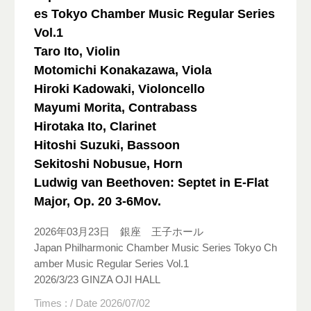
es Tokyo Chamber Music Regular Series
Vol.1
Taro Ito, Violin
Motomichi Konakazawa, Viola
Hiroki Kadowaki, Violoncello
Mayumi Morita, Contrabass
Hirotaka Ito, Clarinet
Hitoshi Suzuki, Bassoon
Sekitoshi Nobusue, Horn
Ludwig van Beethoven: Septet in E-Flat
Major, Op. 20 3-6Mov.
2026年03月23日 銀座 王子ホール
Japan Philharmonic Chamber Music Series Tokyo Ch
amber Music Regular Series Vol.1
2026/3/23 GINZA OJI HALL
Times : / Date 2026/07/02