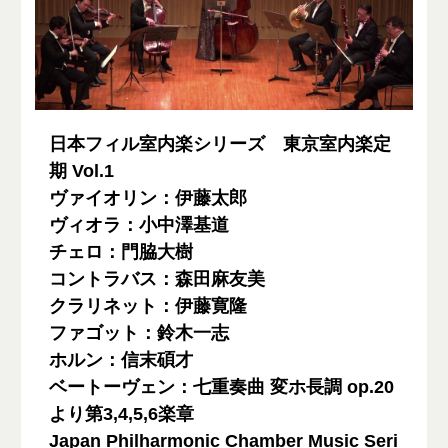
日本フィル室内楽シリーズ 東京室内楽定
期 Vol.1
ヴァイオリン：伊藤太郎
ヴィオラ：小中澤基道
チェロ：門脇大樹
コントラバス：森田麻友美
クラリネット：伊藤寛隆
ファゴット：鈴木一志
ホルン：信末碩才
ベートーヴェン：七重奏曲 変ホ長調 op.20
より第3,4,5,6楽章
Japan Philharmonic Chamber Music Seri