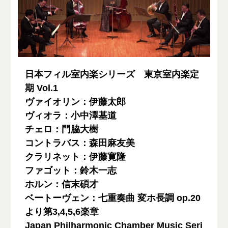
日本フィル室内楽シリーズ 東京室内楽定
期 Vol.1
ヴァイオリン：伊藤太郎
ヴィオラ：小中澤基道
チェロ：門脇大樹
コントラバス：森田麻友美
クラリネット：伊藤寛隆
ファゴット：鈴木一志
ホルン：信末碩才
ベートーヴェン：七重奏曲 変ホ長調 op.20
より第3,4,5,6楽章
Japan Philharmonic Chamber Music Seri