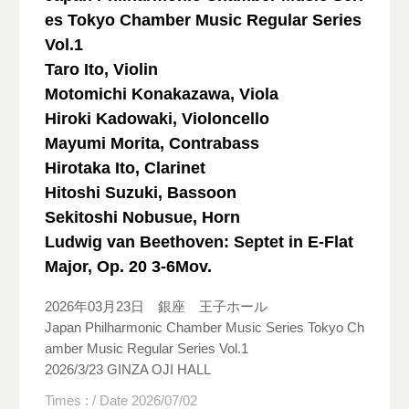
es Tokyo Chamber Music Regular Series
Vol.1
Taro Ito, Violin
Motomichi Konakazawa, Viola
Hiroki Kadowaki, Violoncello
Mayumi Morita, Contrabass
Hirotaka Ito, Clarinet
Hitoshi Suzuki, Bassoon
Sekitoshi Nobusue, Horn
Ludwig van Beethoven: Septet in E-Flat
Major, Op. 20 3-6Mov.
2026年03月23日 銀座 王子ホール
Japan Philharmonic Chamber Music Series Tokyo Ch
amber Music Regular Series Vol.1
2026/3/23 GINZA OJI HALL
Times : / Date 2026/07/02